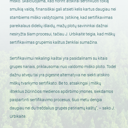
miško. Skaičiuojama, kad norint atskirai sertifikuoti tokią
smulkią valdą, finansiškai gali atsieti kelis kartus daugiau nei
stambiems miško valdytojams. Įsitikinę, kad sertifikavimas
pareikalaus didelių išlaidų, mažų plotų savininkai dažnai
nesiryžta šiam procesui, tačiau J. Urbikaitė teigia, kad miškų
sertifikavimas grupėmis kaštus ženkliai sumažina.
Sertifikavimui reikalingi kaštai yra pasidalinami su kitais
grupės nariais, priklausomai nuo valdomo miško ploto. Todėl
dažnu atveju tai yra pigesnė alternatyva nei siekti atskiro
miškų tvarkymo sertifikato. Be to, atsakingai į miškų
išteklius žiūrinčios medienos apdirbimo įmonės, siekdamos
paspartinti sertifikavimo procesus, šiuo metu dengia
daugiau nei du trečdalius grupės patiriamų kaštų“, – sako J.
Urbikaitė.