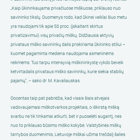
„Kaip ūkininkaujama privačiuose miškuose, priklauso nuo
savininko tikslų. Duomenys rodo, kad ūkinei veiklai šiuo metu
yra naudojami tik apie 50 proc. (įskaitant skirtus
privatizavimui) visų privačių miškų. Didžiausia aktyvių
privataus miško savininkų dalis priskiriama ūkininko stiliui –
kuomet pagaminta mediena naudojama asmeninėms
reikmėms. Tuo tarpu intensyvią miškininkystę vykdo beveik
ketvirtadalis privataus miško savininkų, kurie siekia stabilių
pajamų“, – sako dr. M. Kavaliauskas.
Docentas taip pat pabrėžia, kad visais šiais atvejais
vadovaujamasi miškotvarkos projektais, o iškirstą mišką
svarbu ne tik tinkamai atkurti, bet ir puoselėti augantį, nes
nuo to priklauso būsimo miško kokybė. Valstybinės miškų
tarnybos duomenimis, Lietuvoje miškai užima trečdalį šalies