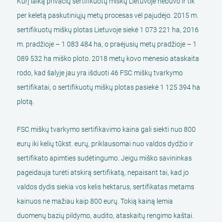
Kurį laiką privačių sertifikuotų miškų Lietuvoje nebuvo ir tik
per keletą paskutiniųjų metų procesas vėl pajudėjo. 2015 m.
sertifikuotų miškų plotas Lietuvoje siekė 1 073 221 ha, 2016
m. pradžioje – 1 083 484 ha, o praėjusių metų pradžioje – 1
089 532 ha miško ploto. 2018 metų kovo mėnesio ataskaita
rodo, kad šalyje jau yra išduoti 46 FSC miškų tvarkymo
sertifikatai, o sertifikuotų miškų plotas pasiekė 1 125 394 ha
plotą.
FSC miškų tvarkymo sertifikavimo kaina gali siekti nuo 800
eurų iki kelių tūkst. eurų, priklausomai nuo valdos dydžio ir
sertifikato apimties sudėtingumo. Jeigu miško savininkas
pageidauja turėti atskirą sertifikatą, nepaisant tai, kad jo
valdos dydis siekia vos kelis hektarus, sertifikatas metams
kainuos ne mažiau kaip 800 eurų. Tokią kainą lemia
duomenų bazių pildymo, audito, ataskaitų rengimo kaštai.