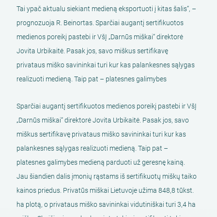
Tai ypač aktualu siekiant medieną eksportuoti į kitas šalis“, –
prognozuoja R. Beinortas. Sparčiai augantį sertifikuotos
medienos poreikį pastebi ir VšĮ „Darnūs miškai“ direktorė
Jovita Urbikaitė. Pasak jos, savo miškus sertifikavę
privataus miško savininkai turi kur kas palankesnes sąlygas
realizuoti medieną. Taip pat – platesnes galimybes
Sparčiai augantį sertifikuotos medienos poreikį pastebi ir VšĮ
„Darnūs miškai“ direktorė Jovita Urbikaitė. Pasak jos, savo
miškus sertifikavę privataus miško savininkai turi kur kas
palankesnes sąlygas realizuoti medieną. Taip pat –
platesnes galimybes medieną parduoti už geresnę kainą.
Jau šiandien dalis įmonių rąstams iš sertifikuotų miškų taiko
kainos priedus. Privatūs miškai Lietuvoje užima 848,8 tūkst.
ha plotą, o privataus miško savininkai vidutiniškai turi 3,4 ha