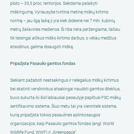
ploto – 33,5 proc. teritorijos. Siekdama palaikyti
miškingumą, Vyriausybė tvirtina metinę miškų kirtimo
normą – jau ilgą laiką ji yra kiek didesnė nei 7 mln. kubinių
metrų žaliavinės medienos. Ši riba nėra peržengiama, tačiau
tik teisingai atlikus miško kirtimo darbus, o vėliau medžius
atsodinus, galima išsaugoti mišką.
Pripažįsta Pasaulio gamtos fondas
Siekiant pažaboti neatsakingus ir nelegalius miškų kirtimus
bei skatinti verslininkus atsakingai naudoti gamtos išteklius,
buvo sukurta iki šiol labiausiai pasaulyje paplitusi FSC miškų
sertifikavimo sistema. Šiuo metu tai yra vienintelė sistema,
kurią pripažįsta tokios pasaulinės aplinkosaugos
organizacijos, kaip Pasaulio gamtos fondas (angl. World
Wildlife Fund, WWF) ir „Greenpeace“.