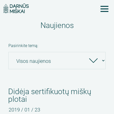
Pereiti
į
pagrindinį
Naujienos
turinį
Pasirinkite temą:
Didėja sertifikuotų miškų
plotai
2019 / 01 / 23