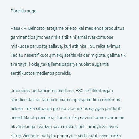
Poreikis auga
Pasak R. Beinorto, artėjame prie to, kai medienos produktus
gaminančios įmonės rinksis tik tinkamai tvarkomuose
miškuose paruoštą žaliavą, kuri atitinka FSC reikalavimus.
Tačiau nesertifikuotų miškų ateitis vis dar miglota, galima tik
svarstyti, kokią įtaką jiems padarys nuolat augantis
sertifikuotos medienos poreikis.
„Įmonėms, perkančioms medieną, FSC sertifikatas jau
šiandien dažnai tampa lemiamu apsisprendimu renkantis
tiekėją. Tokia situacija gerokai apsunkins sąlygas parduoti
nesertifikuotą medieną. Todėl miškų savininkams svarbu ne
tik atsakingai tvarkyti savo miškus, bet ir įrodyti žaliavos
kilmę. Vienas iš būdų tai padaryti – sertifikuoti savo mišką.