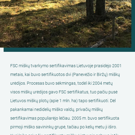
FSC miškų tvarkymo sertifikavimas Lietuvoje prasidėjo 2001
metais, kai buvo sertifikuotos dvi (Panevėžio ir Biržų) miškų
urėdijos. Procesas buvo sėkmingas, todėl iki 2004 metų
visos miškų urėdijos gavo FSC sertifikatus, tuo pačiu pusė
Lietuvos miškų plotų (apie 1 mln. ha) tapo sertifikuoti. Dėl
pakankamai nedidelių miško valdų, privačių miškų
sertifikavimas populiarėjo lėčiau. 2005 m. buvo sertifikuota
pirmoji miško savininkų grupė, tačiau po kelių metu ji iširo.