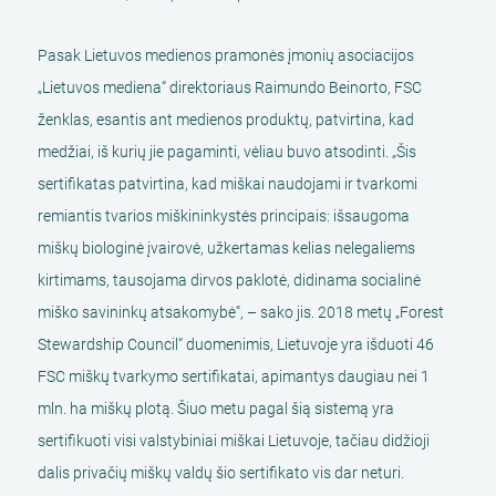
Pasak Lietuvos medienos pramonės įmonių asociacijos
„Lietuvos mediena“ direktoriaus Raimundo Beinorto, FSC
ženklas, esantis ant medienos produktų, patvirtina, kad
medžiai, iš kurių jie pagaminti, vėliau buvo atsodinti. „Šis
sertifikatas patvirtina, kad miškai naudojami ir tvarkomi
remiantis tvarios miškininkystės principais: išsaugoma
miškų biologinė įvairovė, užkertamas kelias nelegaliems
kirtimams, tausojama dirvos paklotė, didinama socialinė
miško savininkų atsakomybė“, – sako jis. 2018 metų „Forest
Stewardship Council“ duomenimis, Lietuvoje yra išduoti 46
FSC miškų tvarkymo sertifikatai, apimantys daugiau nei 1
mln. ha miškų plotą. Šiuo metu pagal šią sistemą yra
sertifikuoti visi valstybiniai miškai Lietuvoje, tačiau didžioji
dalis privačių miškų valdų šio sertifikato vis dar neturi.