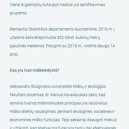
Viena iš galimybių sutaupyti kaštus yra sertifikavimas
grupėmis.
Remiantis Statistikos departamento duomenimis, 2016 m. į
užsienio šalis eksportuota 932 tūkst. kubinių metrų
pjautinės medienos. Palyginti su 2015 m., rodiklis išaugo 14
proc.
Kas yra tvari miškininkystė?
Aleksandro Stulginskio universiteto Miškų ir ekologijos
fakulteto docentas, dr. Marius Kavaliauskas sako, kad
esminis tvarios miškininkystės principas yra racionalus
miško išteklių naudojimas, derinant ekologines, socialines ir
ekonomines miško funkcijas. Taip siekiama išsaugoti miškus
ir užtikrinti, kad ateityje tos funkcijos taptų dar efektyvesnės.