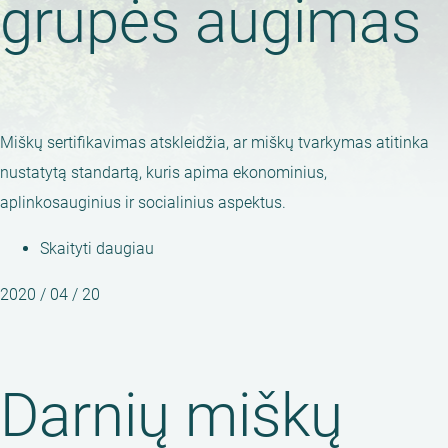
grupės augimas
Miškų sertifikavimas atskleidžia, ar miškų tvarkymas atitinka
nustatytą standartą, kuris apima ekonominius,
aplinkosauginius ir socialinius aspektus.
Skaityti daugiau
apie
Darnių
2020 / 04 / 20
miškų
grupės
augimas
Darnių miškų