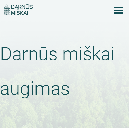
Pereiti
į
pagrindinį
turinį
Darnūs miškai
augimas